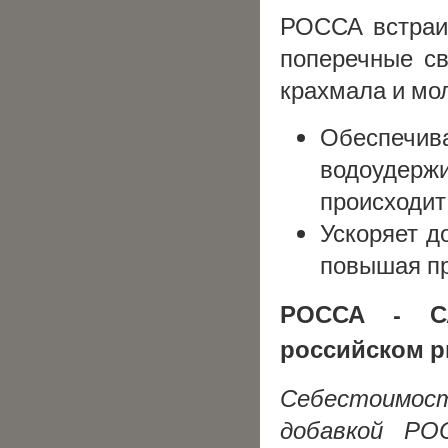
РОССА встраив
поперечные с
крахмала и мо
Обесп
водоудерж
происходит
Ускоряет д
повышая пр
РОССА - С
российском р
Себестоимос
добавкой РО