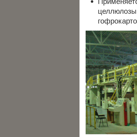
Применяе
целлюлозы 
гофрокарто