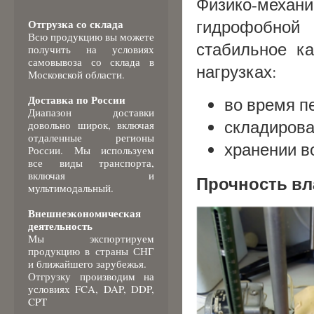
Физико-меха
гидрофобно
Отгрузка со склада
Всю продукцию вы можете
стабильное ка
получить на условиях
самовывоза со склада в
нагрузках:
Московской области.
Доставка по России
во время п
Диапазон доставки
складирова
довольно широк, включая
отдаленные регионы
хранении в
России. Мы используем
все виды транспорта,
включая и
Прочность вл
мультимодальный.
Внешнеэкономическая
деятельность
Мы экспортируем
продукцию в страны СНГ
и ближайшего зарубежья.
Отгрузку производим на
условиях FCA, DAP, DDP,
CPT